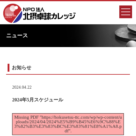
ニュース
お知らせ
2024.04.22
2024年5月スケジュール
Missing PDF "https://hokusetsu-ttc.com/wp/wp-content/u
ploads/2024/04/2024%E5%B9%B45%E6%9C%88%E
3%82%B3%E3%83%BC%E3%83%81%E8%A1%A8.p
df".