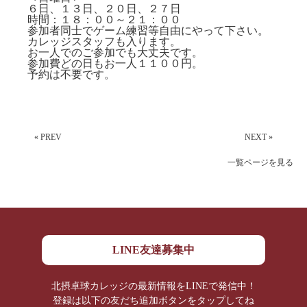
６日、１３日、２０日、２７日
時間：１８：００～２１：００
参加者同士でゲーム練習等自由にやって下さい。
カレッジスタッフも入ります。
お一人でのご参加でも大丈夫です。
参加費どの日もお一人１１００円。
予約は不要です。
« PREV
NEXT »
一覧ページを見る
LINE友達募集中
北摂卓球カレッジの最新情報をLINEで発信中！
登録は以下の友だち追加ボタンをタップしてね