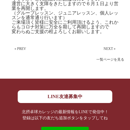
運営に大きく支障をきたしますので６月１日より営
業を再開します。
（グループレッスン、ジュニアレッスン、個人レッ
スンを通常通り行います）
ご来場頂く皆様に安全にご利用頂けるよう、これか
らもコロナ対策に万全を期して再開しますので
変わらぬご支援の程よろしくお願いします。
« PREV
NEXT »
一覧ページを見る
LINE友達募集中
北摂卓球カレッジの最新情報をLINEで発信中！
登録は以下の友だち追加ボタンをタップしてね