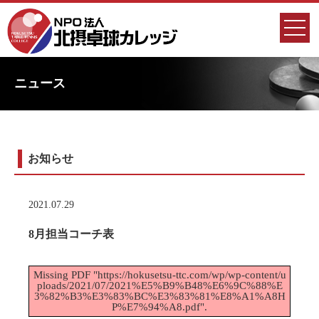
ニュース
お知らせ
2021.07.29
8月担当コーチ表
Missing PDF "https://hokusetsu-ttc.com/wp/wp-content/u
ploads/2021/07/2021%E5%B9%B48%E6%9C%88%E
3%82%B3%E3%83%BC%E3%83%81%E8%A1%A8H
P%E7%94%A8.pdf".