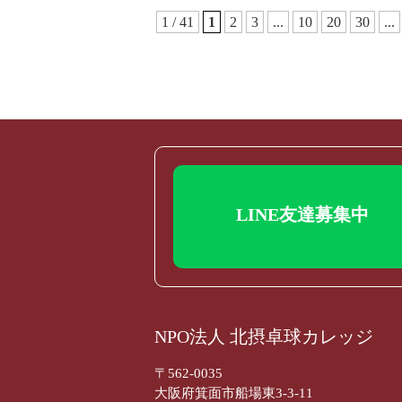
1 / 41
1
2
3
...
10
20
30
...
LINE友達募集中
NPO法人 北摂卓球カレッジ
〒562-0035
大阪府箕面市船場東3-3-11